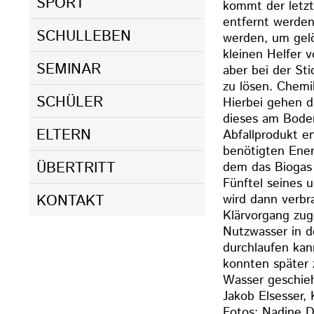
SPORT
kommt der letzt
entfernt werden
SCHULLEBEN
werden, um gelö
kleinen Helfer 
SEMINAR
aber bei der St
zu lösen. Chemi
SCHÜLER
Hierbei gehen di
dieses am Boden
ELTERN
Abfallprodukt e
benötigten Ener
ÜBERTRITT
dem das Biogas 
Fünftel seines 
wird dann verb
KONTAKT
Klärvorgang zuge
Nutzwasser in d
durchlaufen kan
konnten später 
Wasser geschieh
Jakob Elsesser, 
Fotos: Nadine D