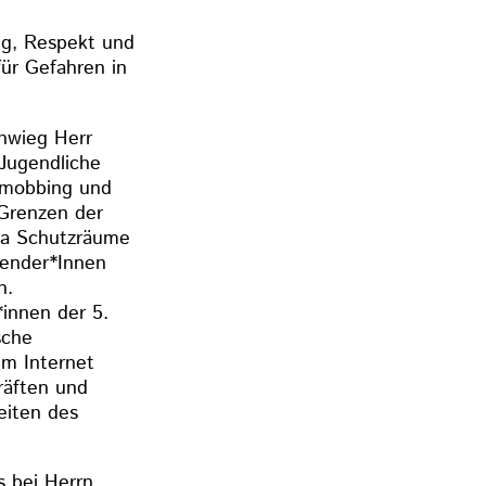
ng, Respekt und
für Gefahren in
chwieg Herr
 Jugendliche
rmobbing und
 Grenzen der
da Schutzräume
wender*Innen
n.
innen der 5.
sche
im Internet
räften und
eiten des
 bei Herrn