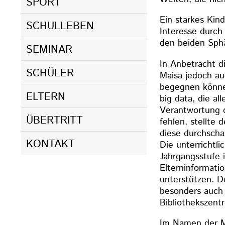
SPORT
Ein starkes Kin
SCHULLEBEN
Interesse durch 
den beiden Sphä
SEMINAR
In Anbetracht d
SCHÜLER
Maisa jedoch au
begegnen könne
ELTERN
big data, die a
Verantwortung d
ÜBERTRITT
fehlen, stellte
diese durchscha
KONTAKT
Die unterrichtl
Jahrgangsstufe 
Elterninformati
unterstützen. D
besonders auch 
Bibliothekszent
Im Namen der M