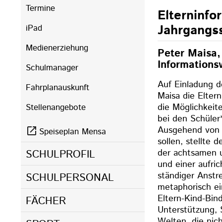
Termine
Elterninfo
Jahrgangs
iPad
Medienerziehung
Peter Maisa,
Informations
Schulmanager
Auf Einladung d
Fahrplanauskunft
Maisa die Elter
die Möglichkei
Stellenangebote
bei den Schüler
Ausgehend von 
Speiseplan Mensa
sollen, stellte
der achtsamen 
SCHULPROFIL
und einer aufric
ständiger Anstr
SCHULPERSONAL
metaphorisch ei
Eltern-Kind-Bin
FÄCHER
Unterstützung, 
Welten, die nich