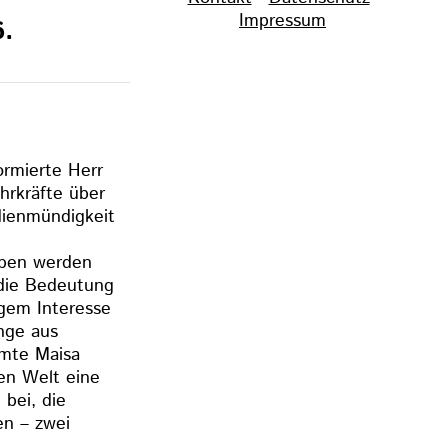
überspringen
Impressum
6.
rmierte Herr
hrkräfte über
dienmündigkeit
eben werden
 die Bedeutung
gem Interesse
ange aus
umte Maisa
en Welt eine
bei, die
en – zwei