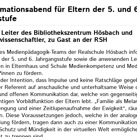
rmationsabend für Eltern der 5. und 
stufe
 Leiter des Bibliothekszentrum Hösbach und
wissenschaftler, zu Gast an der RSH
es Medienpädagogik-Teams der Realschule Hösbach info
n der 5. und 6. Jahrgangsstufe sowie die anwesenden Le
ten in Elternhaus und Schule Medienkompetenz und Me
*innen zu fördern.
der Intention, dass Impulse und keine Ratschläge geg
 der Referent auf anschauliche und unterhaltsame Weise
und offenen Kommunikation dar, welche von gegenseiti
htigen Vorbildfunktion der Eltern lebt. „Familie als Mel
engung und einer Zeitlupenaufnahme der Ewigkeit“, rä
n. Diese Voraussetzungen jedoch, welche in der analog
dung fördern, tragen dann auch zu einer Kommunikation 
Schutz und Mündigkeit in der virtuellen Welt ermöglich
t zu trennen sind.