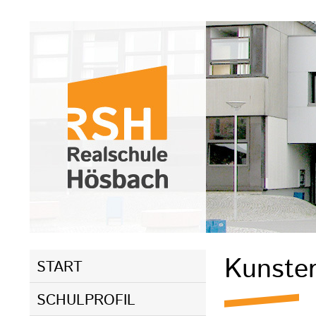
Navigation
Kunste
START
überspringen
SCHULPROFIL