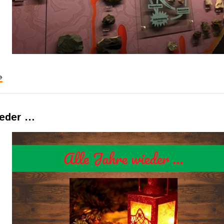
ächerübergreifende
xkursion
ns
enckenberg
ieder …
aturmuseum
rankfurt