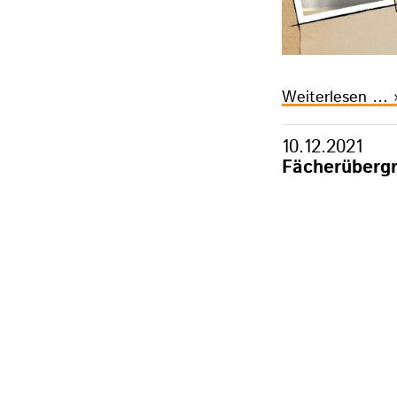
I
Weiterlesen …
d
W
10.12.2021
Fächerübergr