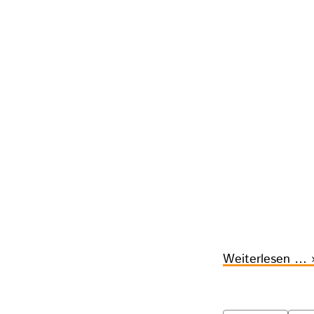
T
Weiterlesen …
d
5
K