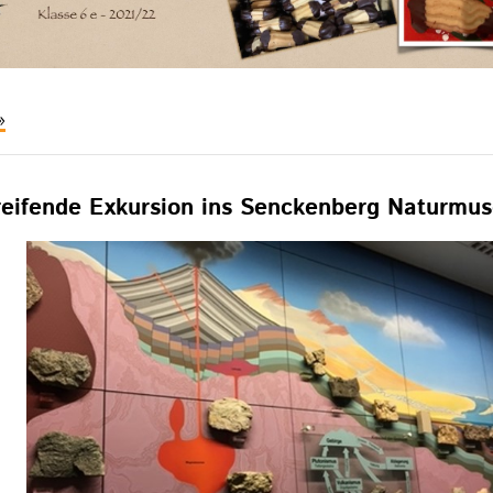
n
er
eihnachtsbäckerei
….
eifende Exkursion ins Senckenberg Naturmus