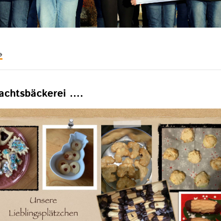
pendenlauf
021
achtsbäckerei ….