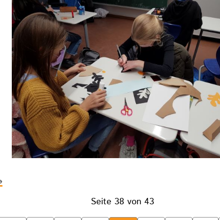
utorennachmittag
er
Seite 38 von 43
.
lassen