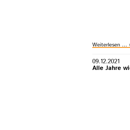
F
Weiterlesen …
E
i
09.12.2021
S
Alle Jahre w
N
F