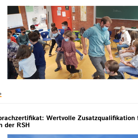
ennenlerntag
nd
oziales
ernen
rachzertifikat: Wertvolle Zusatzqualifikation 
n der RSH