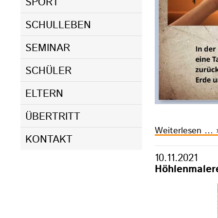
SPORT
SCHULLEBEN
SEMINAR
SCHÜLER
ELTERN
ÜBERTRITT
S
Weiterlesen …
KONTAKT
a
m
10.11.2021
Höhlenmalere
B