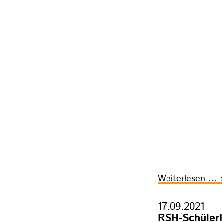
E
Weiterlesen …
S
W
17.09.2021
Z
RSH-SchülerI