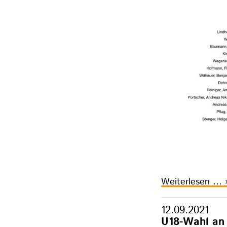
f
z
S
d
R
Weiterlesen …
S
l
12.09.2021
i
U18-Wahl an