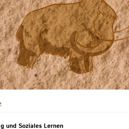
öhlenmalerei
it
dem
pad?
g und Soziales Lernen