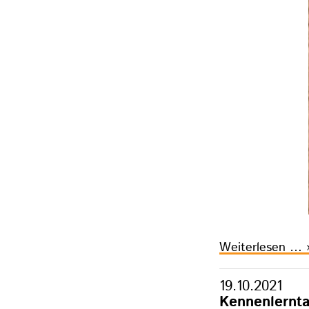
H
Weiterlesen …
m
19.10.2021
I
Kennenlernta