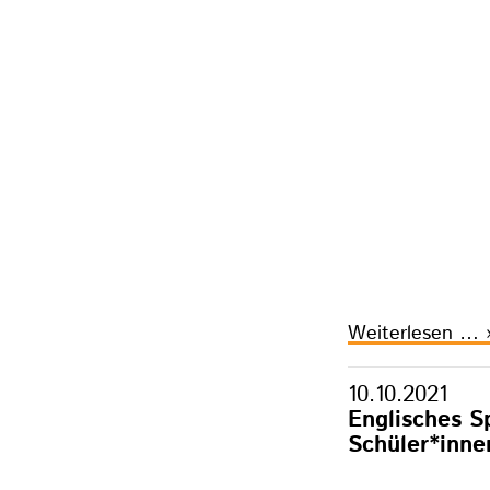
K
Weiterlesen …
u
S
10.10.2021
L
Englisches Sp
Schüler*inne