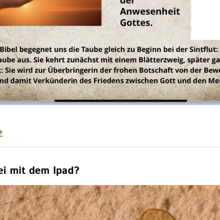
chüler
rbeiten
it
dem
i mit dem Ipad?
ookcreator