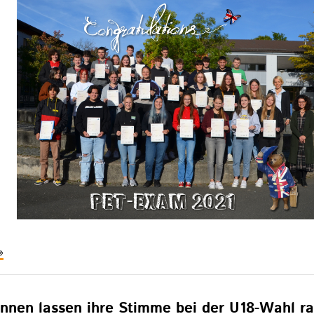
nglisches
prachzertifikat:
ertvolle
usatzqualifikation
nnen lassen ihre Stimme bei der U18-Wahl r